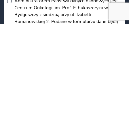
Administratorem Państwa danych osobowych jest
Centrum Onkologii im. Prof. F. Łukaszczyka w
Bydgoszczy z siedzibą przy ul. Izabelli
Romanowskiej 2. Podane w formularzu dane będą
przetwarzane w celu udzielenia Państwu
odpowiedzi. Podanie danych jest dobrowolne, ale
niezbędne do przetworzenia zapytania.
Informujemy, że przysługuje Państwu prawo do
dostępu do swoich danych, możliwość ich
poprawienia, oraz żądania zaprzestania ich
przetwarzania.
*
*Obowiązkowe
WYŚLIJ WIADOMOŚĆ