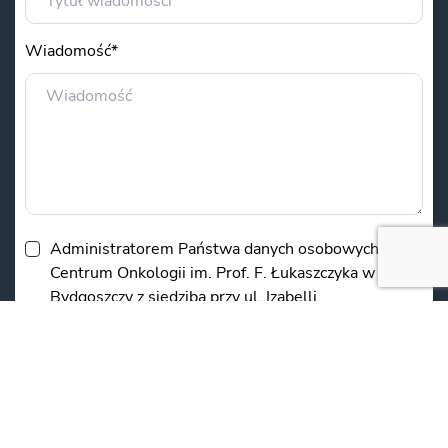
Wiadomość*
Administratorem Państwa danych osobowych jest
Centrum Onkologii im. Prof. F. Łukaszczyka w
Bydgoszczy z siedzibą przy ul. Izabelli
Romanowskiej 2. Podane w formularzu dane będą
przetwarzane w celu udzielenia Państwu
odpowiedzi. Podanie danych jest dobrowolne, ale
niezbędne do przetworzenia zapytania.
Informujemy, że przysługuje Państwu prawo do
dostępu do swoich danych, możliwość ich