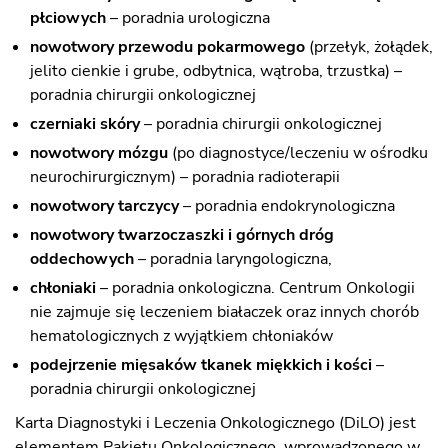
płciowych
– poradnia urologiczna
nowotwory przewodu pokarmowego
(przełyk, żołądek,
jelito cienkie i grube, odbytnica, wątroba, trzustka) –
poradnia chirurgii onkologicznej
czerniaki skóry
– poradnia chirurgii onkologicznej
nowotwory mózgu
(po diagnostyce/leczeniu w ośrodku
neurochirurgicznym) – poradnia radioterapii
nowotwory tarczycy
– poradnia endokrynologiczna
nowotwory twarzoczaszki i górnych dróg
oddechowych
– poradnia laryngologiczna,
chłoniaki
– poradnia onkologiczna. Centrum Onkologii
nie zajmuje się leczeniem białaczek oraz innych chorób
hematologicznych z wyjątkiem chłoniaków
podejrzenie mięsaków tkanek miękkich i kości
–
poradnia chirurgii onkologicznej
Karta Diagnostyki i Leczenia Onkologicznego (DiLO) jest
elementem Pakietu Onkologicznego, wprowadzonego w