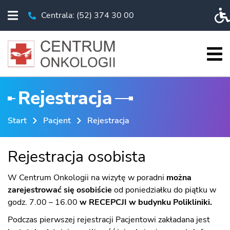
Centrala: (52) 374 30 00
Rozwiń menu
Telefon Centrala: (52) 374 30 00
Pr
Roz
START
Rejestracja
O NAS
Start
Pacjent
Rejestracja
PACJENT
BADANIA I EDUKACJA
Rejestracja osobista
KSO
W Centrum Onkologii na wizytę w poradni
można
WYDARZENIA
zarejestrować się osobiście
od poniedziałku do piątku w
godz. 7.00 – 16.00
w RECEPCJI w budynku Polikliniki.
CHIRURGIA ROBOTYCZNA
Podczas pierwszej rejestracji Pacjentowi zakładana jest
ESKLEP