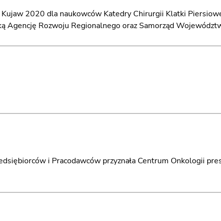
i Kujaw 2020 dla naukowców Katedry Chirurgii Klatki Piersiow
ską Agencję Rozwoju Regionalnego oraz Samorząd Województ
siębiorców i Pracodawców przyznała Centrum Onkologii presti