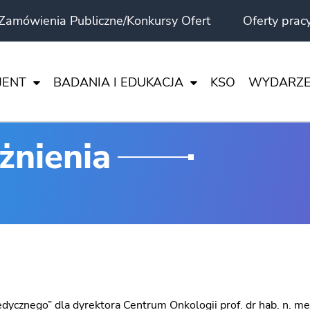
Zamówienia Publiczne/Konkursy Ofert
Oferty prac
JENT
BADANIA I EDUKACJA
KSO
WYDARZE
ERYMENT BADAWCZY – GLEJAK WIELOPOSTACIOWY
WSZYSTKIE
żnienia
NIA KLINICZNE – INFORMACJE DLA PACJENTA
AKTUALNOŚ
OŚCI
NIA KLINICZNE – INFORMACJE DLA SPONSORA
MEDYCYNA 
E I PRAKTYKI
DLA PACJEN
CI
ŻYCIE W C
WIA”
NE
EŁNOSPRAWNOŚCIAMI
edycznego” dla dyrektora Centrum Onkologii prof. dr hab. n. 
TNICH