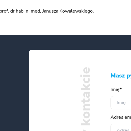
rof. dr hab. n. med. Janusza Kowalewskiego.
Bądźmy w kontakcie
Masz p
Imię*
Adres em