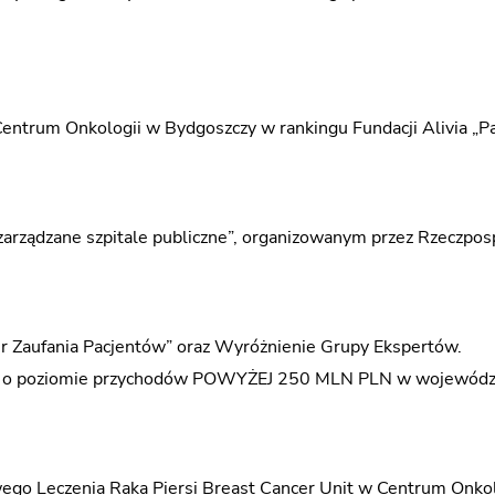
CH
H
trum Onkologii w Bydgoszczy w rankingu Fundacji Alivia „Pac
ej zarządzane szpitale publiczne”, organizowanym przez Rzeczpos
ĄDANYCH
ĄDANYCH PRODUKTÓW LECZNICZYCH
der Zaufania Pacjentów” oraz Wyróżnienie Grupy Ekspertów.
A
firm o poziomie przychodów POWYŻEJ 250 MLN PLN w wojewód
wego Leczenia Raka Piersi Breast Cancer Unit w Centrum Onko