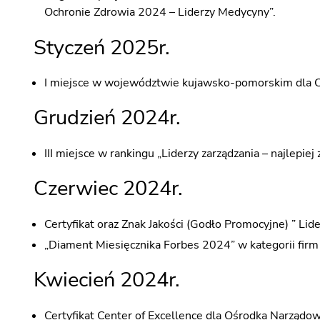
Ochronie Zdrowia 2024 – Liderzy Medycyny”.
WYKAZ ŚWIADCZEŃ MEDYCZNY
Styczeń 2025r.
CENNIK DLA NIEUBEZPIECZONYC
PRAWA PACJENTA
I miejsce w województwie kujawsko-pomorskim dla Cen
DOKUMENTACJA MEDYCZNA
Grudzień 2024r.
DODATKOWE INFORMACJE
III miejsce w rankingu „Liderzy zarządzania – najlepi
PACJENT UNIJNY W POLSCE
ZGŁASZANIE ZDARZEŃ NIEPOŻ
Czerwiec 2024r.
ZGŁASZANIE DZIAŁAŃ NIEPOŻ
Certyfikat oraz Znak Jakości (Godło Promocyjne) ” Li
BADANIE SATYSFAKCJI PACJENT
„Diament Miesięcznika Forbes 2024” w kategorii 
Kwiecień 2024r.
Certyfikat Center of Excellence dla Ośrodka Narządo