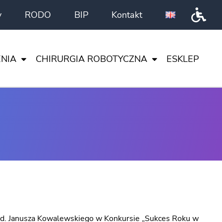
y
RODO
BIP
Kontakt
Przeł
NIA
CHIRURGIA ROBOTYCZNA
ESKLEP
DA VINCI
CI
I NAUKA
TA
ENTRUM
med. Janusza Kowalewskiego w Konkursie „Sukces Roku w