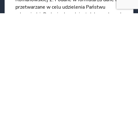
przetwarzane w celu udzielenia Państwu
odpowiedzi. Podanie danych jest dobrowolne, ale
niezbędne do przetworzenia zapytania.
Informujemy, że przysługuje Państwu prawo do
dostępu do swoich danych, możliwość ich
poprawienia, oraz żądania zaprzestania ich
przetwarzania.
*
*Obowiązkowe
WYŚLIJ WIADOMOŚĆ