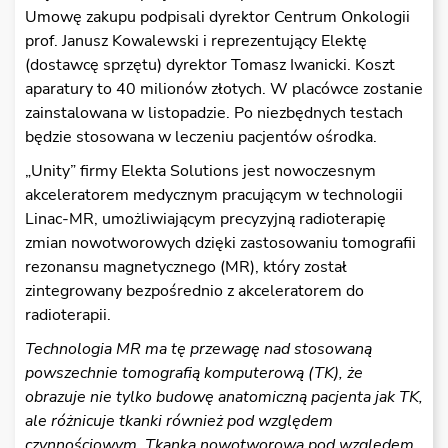
Umowę zakupu podpisali dyrektor Centrum Onkologii
prof. Janusz Kowalewski i reprezentujący Elektę
(dostawcę sprzętu) dyrektor Tomasz Iwanicki. Koszt
aparatury to 40 milionów złotych. W placówce zostanie
zainstalowana w listopadzie. Po niezbędnych testach
będzie stosowana w leczeniu pacjentów ośrodka.
„Unity” firmy Elekta Solutions jest nowoczesnym
akceleratorem medycznym pracującym w technologii
Linac-MR, umożliwiającym precyzyjną radioterapię
zmian nowotworowych dzięki zastosowaniu tomografii
rezonansu magnetycznego (MR), który został
zintegrowany bezpośrednio z akceleratorem do
radioterapii.
Technologia MR ma tę przewagę nad stosowaną
powszechnie tomografią komputerową (TK), że
obrazuje nie tylko budowę anatomiczną pacjenta jak TK,
ale różnicuje tkanki również pod względem
czynnościowym. Tkanka nowotworowa pod względem