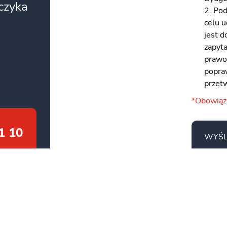
zczyka
2. Po
celu 
jest 
zapyt
prawo
popraw
przet
*Obowią
1 10
WYŚL