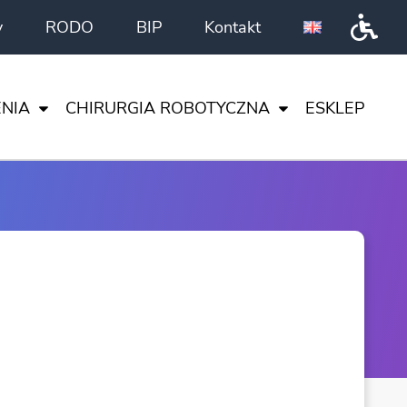
y
RODO
BIP
Kontakt
Przeł
NIA
CHIRURGIA ROBOTYCZNA
ESKLEP
DA VINCI
CI
I NAUKA
TA
ENTRUM