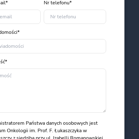
ail*
Nr telefonu*
adomości*
ść*
istratorem Państwa danych osobowych jest
m Onkologii im. Prof. F. Łukaszczyka w
zczy z siedzibą przy ul. Izabelli Romanowskiej