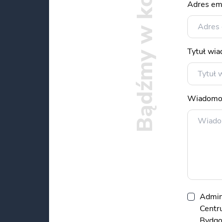
Bądźmy w kontakcie
Adres em
Tytuł wi
Wiadomo
Admin
Centru
Bydgos