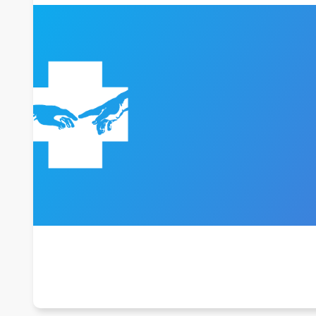
WYKAZ ŚWIADCZEŃ MEDYCZNY
CENNIK DLA NIEUBEZPIECZONYC
PRAWA PACJENTA
DOKUMENTACJA MEDYCZNA
DODATKOWE INFORMACJE
PACJENT UNIJNY W POLSCE
ZGŁASZANIE ZDARZEŃ NIEPOŻ
ZGŁASZANIE DZIAŁAŃ NIEPOŻ
BADANIE SATYSFAKCJI PACJENT