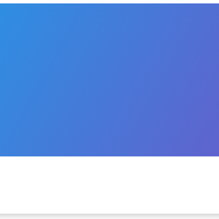
CH
H
ĄDANYCH
ĄDANYCH PRODUKTÓW LECZNICZYCH
A