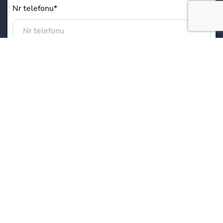
Nr telefonu*
Tytuł wiadomości*
Wiadomość*
Administratorem Państwa danych osobowych jest
Centrum Onkologii im. Prof. F. Łukaszczyka w