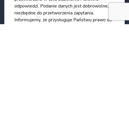
odpowiedzi. Podanie danych jest dobrowolne, ale
niezbędne do przetworzenia zapytania.
Informujemy, że przysługuje Państwu prawo do
dostępu do swoich danych, możliwość ich
poprawienia, oraz żądania zaprzestania ich
przetwarzania.
*
*Obowiązkowe
WYŚLIJ WIADOMOŚĆ