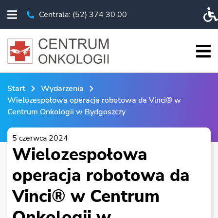
Centrala: (52) 374 30 00
Rozwiń menu
Telefon Centrala: (52) 374 30 00
Pr
Roz
START
Start
Wydarzenia
O NAS
Wielozespołowa operacja robotowa da Vinci® w
Centrum Onkologii w Bydgoszczy
PACJENT
BADANIA I EDUKACJA
5 czerwca 2024
Wielozespołowa
KSO
operacja robotowa da
WYDARZENIA
Vinci® w Centrum
CHIRURGIA ROBOTYCZNA
ESKLEP
Onkologii w