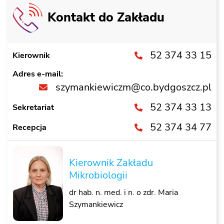
Kontakt do Zakładu
52 374 33 15
Kierownik
Adres e-mail:
szymankiewiczm@co.bydgoszcz.pl
52 374 33 13
Sekretariat
52 374 34 77
Recepcja
Kierownik Zakładu
Mikrobiologii
dr hab. n. med. i n. o zdr. Maria
Szymankiewicz