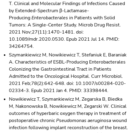
T. Clinical and Molecular Findings of Infections Caused
by Extended-Spectrum β-Lactamase-
Producing
Enterobacterales
in Patients with Solid
Tumors: A Single-Center Study. Microb Drug Resist.
2021 Nov;27(11):1470-1481. doi:
10.1089/mdr.2020.0530. Epub 2021 Jul 14. PMID:
34264754.
Szymankiewicz M, Nowikiewicz T, Stefaniuk E, Baraniak
A. Characteristics of ESBL-Producing Enterobacterales
Colonizing the Gastrointestinal Tract in Patients
Admitted to the Oncological Hospital. Curr Microbiol.
2021 Feb;78(2):642-648. doi: 10.1007/s00284-020-
02334-3. Epub 2021 Jan 4. PMID: 33398444.
Nowikiewicz T, Szymankiewicz M, Zegarska B, Biedka
M, Nakonowska B, Nowikiewicz M, Zegarski W. Clinical
outcomes of hyperbaric oxygen therapy in treatment of
postoperative chronic
Pseudomonas aeruginosa
wound
infection following implant reconstruction of the breast.