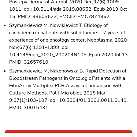
Postepy Dermatol Alergol. 2020 Dec;37(6):1009-
1011. doi: 10.5114/ada.2019.88652. Epub 2019 Oct
15. PMID: 33603623; PMCID: PMC7874862.
Szymankiewicz M, Nowikiewicz T. Etiology of
candidemia in patients with solid tumors – 7 years of
experience of one oncology center. Neoplasma. 2020
Nov;67(6):1391-1399. doi:
10.4149/neo_2020_200204N105. Epub 2020 Jul 13.
PMID: 32657610.
Szymankiewicz M, Nakonowska B. Rapid Detection of
Bloodstream Pathogens in Oncologic Patients with a
FilmArray Multiplex PCR Assay: a Comparison with
Culture Methods. Pol J Microbiol. 2018 Mar
9;67(1):103-107. doi: 10.5604/01.3001.0011.6149.
PMID: 30015431.