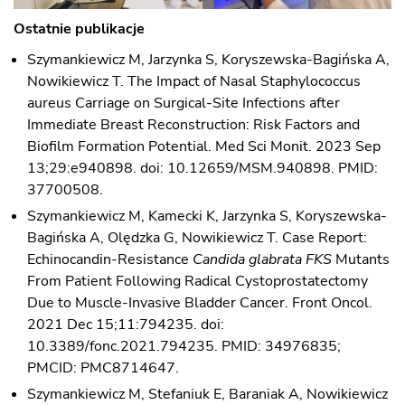
Ostatnie publikacje
Szymankiewicz M, Jarzynka S, Koryszewska-Bagińska A,
Nowikiewicz T. The Impact of Nasal Staphylococcus
aureus Carriage on Surgical-Site Infections after
Immediate Breast Reconstruction: Risk Factors and
Biofilm Formation Potential. Med Sci Monit. 2023 Sep
13;29:e940898. doi: 10.12659/MSM.940898. PMID:
37700508.
Szymankiewicz M, Kamecki K, Jarzynka S, Koryszewska-
Bagińska A, Olędzka G, Nowikiewicz T. Case Report:
Echinocandin-Resistance
Candida glabrata FKS
Mutants
From Patient Following Radical Cystoprostatectomy
Due to Muscle-Invasive Bladder Cancer. Front Oncol.
2021 Dec 15;11:794235. doi:
10.3389/fonc.2021.794235. PMID: 34976835;
PMCID: PMC8714647.
Szymankiewicz M, Stefaniuk E, Baraniak A, Nowikiewicz