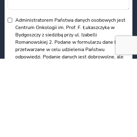
Administratorem Państwa danych osobowych jest
Centrum Onkologii im. Prof. F. Łukaszczyka w
Bydgoszczy z siedzibą przy ul. Izabelli
Romanowskiej 2. Podane w formularzu dane będą
przetwarzane w celu udzielenia Państwu
odpowiedzi. Podanie danych jest dobrowolne, ale
niezbędne do przetworzenia zapytania.
Informujemy, że przysługuje Państwu prawo do
dostępu do swoich danych, możliwość ich
poprawienia, oraz żądania zaprzestania ich
przetwarzania.
*
*Obowiązkowe
WYŚLIJ WIADOMOŚĆ