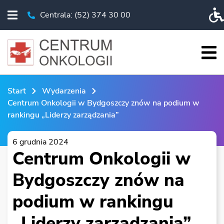
Centrala: (52) 374 30 00
Rozwiń menu
Telefon Centrala: (52) 374 30 00
Pr
Roz
START
Start
Wydarzenia
O NAS
Centrum Onkologii w Bydgoszczy znów na podium w
rankingu „Liderzy zarządzania”
PACJENT
BADANIA I EDUKACJA
6 grudnia 2024
Centrum Onkologii w
KSO
Bydgoszczy znów na
WYDARZENIA
podium w rankingu
CHIRURGIA ROBOTYCZNA
ESKLEP
„Liderzy zarządzania”