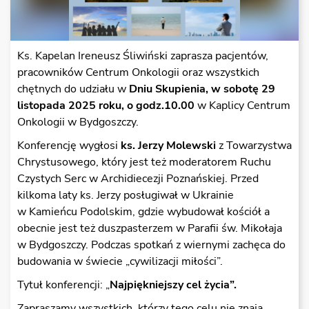
Ks. Kapelan Ireneusz Śliwiński zaprasza pacjentów,
pracowników Centrum Onkologii oraz wszystkich
chętnych do udziału w
Dniu Skupienia, w sobotę 29
listopada 2025 roku, o godz.10.00
w Kaplicy Centrum
Onkologii w Bydgoszczy.
Konferencję wygłosi
ks. Jerzy Molewski
z Towarzystwa
Chrystusowego, który jest też moderatorem Ruchu
Czystych Serc w Archidiecezji Poznańskiej. Przed
kilkoma laty ks. Jerzy posługiwał w Ukrainie
w Kamieńcu Podolskim, gdzie wybudował kościół a
obecnie jest też duszpasterzem w Parafii św. Mikołaja
w Bydgoszczy. Podczas spotkań z wiernymi zachęca do
budowania w świecie „cywilizacji miłości”.
Tytuł konferencji: „
Najpiękniejszy cel życia”.
Zapraszamy wszystkich, którzy tego celu nie znają,