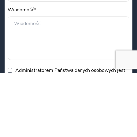
Wiadomość*
Administratorem Państwa danych osobowych jest
Centrum Onkologii im. Prof. F. Łukaszczyka w
Bydgoszczy z siedzibą przy ul. Izabelli
Romanowskiej 2. Podane w formularzu dane będą
przetwarzane w celu udzielenia Państwu
odpowiedzi. Podanie danych jest dobrowolne, ale
niezbędne do przetworzenia zapytania.
Informujemy, że przysługuje Państwu prawo do
dostępu do swoich danych, możliwość ich
poprawienia, oraz żądania zaprzestania ich