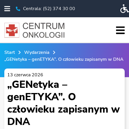
Centrala: (52) 374 30 00
Rozwiń menu
Telefon Centrala: (52) 374 30 00
Pr
Roz
START
Start
Wydarzenia
O NAS
„GENetyka – genETYKA”. O człowieku zapisanym w DNA
PACJENT
13 czerwca 2026
„GENetyka –
BADANIA I EDUKACJA
KSO
genETYKA”. O
WYDARZENIA
człowieku zapisanym w
CHIRURGIA ROBOTYCZNA
DNA
ESKLEP