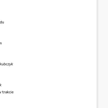
odu
m
kubczyk
k
 trakcie