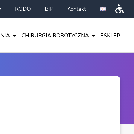
y
RODO
BIP
Kontakt
Przeł
NIA
CHIRURGIA ROBOTYCZNA
ESKLEP
DA VINCI
CI
I NAUKA
TA
ENTRUM