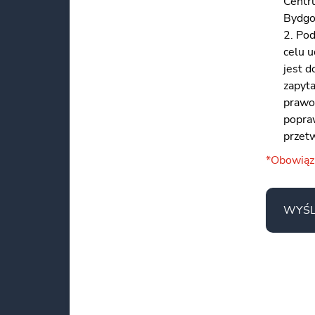
Centru
Bydgos
2. Po
celu 
jest 
zapyt
prawo
popraw
przet
*Obowią
WYŚL