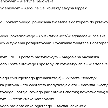
wieniowym –
Martyna Rekowska
żywieniowym –
Karolina Galikowska/ Lucyna Joppek
du pokarmowego, powikłania związane z dostępem do przew
zewodu pokarmowego –
Ewa Rutkiewicz/ Magdalena Michalska
ch w żywieniu pozajelitowym. Powikłania związane z dostępe
lnym, PICC i portem naczyniowym –
Magdalena Michalska
ego i pozajelitowego i sposoby ich rozwiazywania –
Marlena Ja
egu chirurgicznego (prehabilitacja) –
Wioleta Pisarczyk
ka jelitowa – czy wystarczy modyfikacja diety –
Karolina Tkaczy
litowego i pozajelitowego pacjentów z chorobą nowotworową w
ywnym –
Przemysław Baranowski
owego pacjenta onkologicznego –
Michał Jankowski