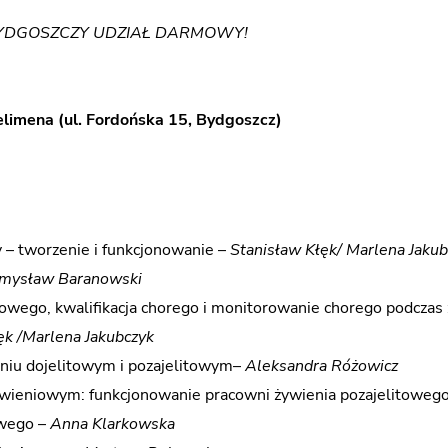
BYDGOSZCZY
UDZIAŁ DARMOWY!
Telimena (ul. Fordońska 15, Bydgoszcz)
 – tworzenie i funkcjonowanie –
Stanisław Kłęk/ Marlena Jakub
mysław Baranowski
wego, kwalifikacja chorego i monitorowanie chorego podczas 
ęk /Marlena Jakubczyk
niu dojelitowym i pozajelitowym–
Aleksandra Różowicz
wieniowym: funkcjonowanie pracowni żywienia pozajelitowego
owego –
Anna Klarkowska