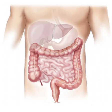
CH
H
ĄDANYCH
ĄDANYCH PRODUKTÓW LECZNICZYCH
A