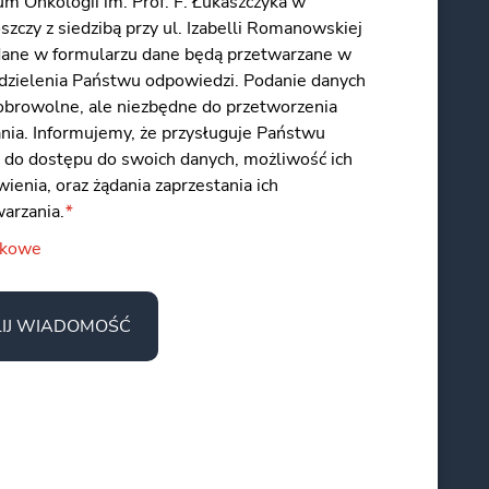
m Onkologii im. Prof. F. Łukaszczyka w
zczy z siedzibą przy ul. Izabelli Romanowskiej
dane w formularzu dane będą przetwarzane w
udzielenia Państwu odpowiedzi. Podanie danych
dobrowolne, ale niezbędne do przetworzenia
ania. Informujemy, że przysługuje Państwu
 do dostępu do swoich danych, możliwość ich
ienia, oraz żądania zaprzestania ich
warzania.
*
zkowe
IJ WIADOMOŚĆ