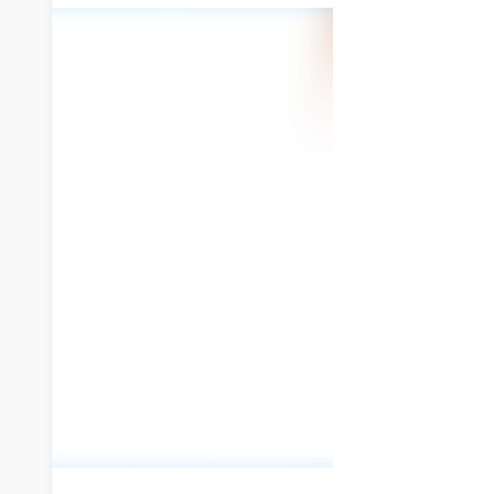
WYKAZ ŚWIADCZEŃ MEDYCZNY
CENNIK DLA NIEUBEZPIECZONYC
PRAWA PACJENTA
DOKUMENTACJA MEDYCZNA
DODATKOWE INFORMACJE
PACJENT UNIJNY W POLSCE
ZGŁASZANIE ZDARZEŃ NIEPOŻ
ZGŁASZANIE DZIAŁAŃ NIEPOŻ
BADANIE SATYSFAKCJI PACJENT