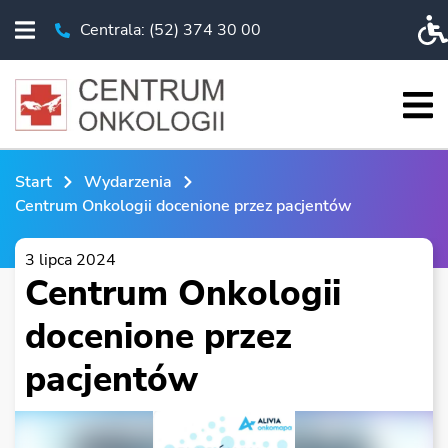
Centrala: (52) 374 30 00
Rozwiń menu
Telefon Centrala: (52) 374 30 00
Pr
Roz
START
Start
Wydarzenia
O NAS
Centrum Onkologii docenione przez pacjentów
PACJENT
3 lipca 2024
Centrum Onkologii
BADANIA I EDUKACJA
KSO
docenione przez
WYDARZENIA
pacjentów
CHIRURGIA ROBOTYCZNA
ESKLEP