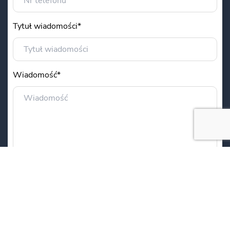
Tytuł wiadomości*
Wiadomość*
Administratorem Państwa danych osobowych jest
Centrum Onkologii im. Prof. F. Łukaszczyka w
Bydgoszczy z siedzibą przy ul. Izabelli
Romanowskiej 2. Podane w formularzu dane będą
przetwarzane w celu udzielenia Państwu