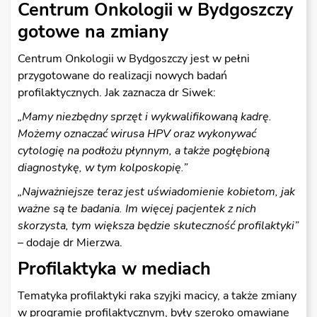
Centrum Onkologii w Bydgoszczy
gotowe na zmiany
Centrum Onkologii w Bydgoszczy jest w pełni
przygotowane do realizacji nowych badań
profilaktycznych. Jak zaznacza dr Siwek:
„Mamy niezb
ę
dny sprz
ę
t i wykwalifikowan
ą
kadr
ę
.
Mo
ż
emy oznacza
ć
wirusa HPV oraz wykonywa
ć
cytologi
ę
na podło
ż
u płynnym, a tak
ż
e pogł
ę
bion
ą
diagnostyk
ę
, w tym kolposkopi
ę
.”
„Najwa
ż
niejsze teraz jest u
ś
wiadomienie kobietom, jak
wa
ż
ne s
ą
te badania. Im wi
ę
cej pacjentek z nich
skorzysta, tym wi
ę
ksza b
ę
dzie skuteczno
ść
profilaktyki”
– dodaje dr Mierzwa.
Profilaktyka w mediach
Tematyka profilaktyki raka szyjki macicy, a także zmiany
w programie profilaktycznym, były szeroko omawiane