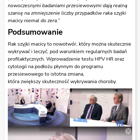
nowoczesnymi badaniami przesiewowymi daj
ą
realn
ą
szans
ę
na zmniejszenie liczby przypadków raka szyjki
macicy niemal do zera.”
Podsumowanie
Rak szyjki macicy to nowotwór, który można skutecznie
wykrywać i leczyć, pod warunkiem regularnych badań
profilaktycznych. Wprowadzenie testu HPV HR oraz
cytologii na podłożu płynnym do programu
przesiewowego to istotna zmiana,
która zwiększy skuteczność wykrywania choroby.