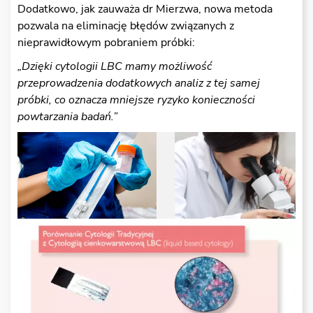
Dodatkowo, jak zauważa dr Mierzwa, nowa metoda
pozwala na eliminację błędów związanych z
nieprawidłowym pobraniem próbki:
„Dzi
ę
ki cytologii LBC mamy mo
ż
liwo
ść
przeprowadzenia dodatkowych analiz z tej samej
próbki, co oznacza mniejsze ryzyko konieczno
ś
ci
powtarzania bada
ń
.”