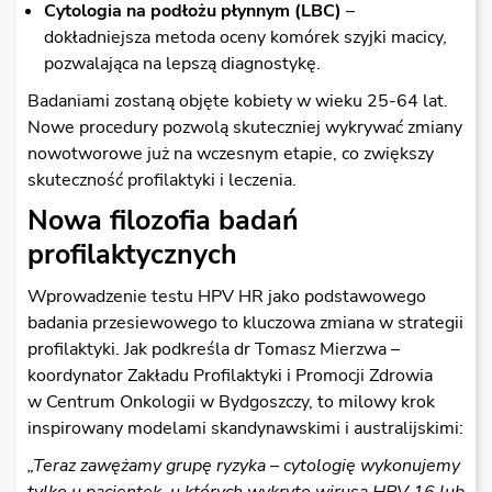
Cytologia na podłożu płynnym (LBC)
–
dokładniejsza metoda oceny komórek szyjki macicy,
pozwalająca na lepszą diagnostykę.
Badaniami zostaną objęte kobiety w wieku 25-64 lat.
Nowe procedury pozwolą skuteczniej wykrywać zmiany
nowotworowe już na wczesnym etapie, co zwiększy
skuteczność profilaktyki i leczenia.
Nowa filozofia badań
profilaktycznych
Wprowadzenie testu HPV HR jako podstawowego
badania przesiewowego to kluczowa zmiana w strategii
profilaktyki. Jak podkreśla dr Tomasz Mierzwa –
koordynator Zakładu Profilaktyki i Promocji Zdrowia
w Centrum Onkologii w Bydgoszczy, to milowy krok
inspirowany modelami skandynawskimi i australijskimi:
„Teraz zaw
ęż
amy grup
ę
ryzyka – cytologi
ę
wykonujemy