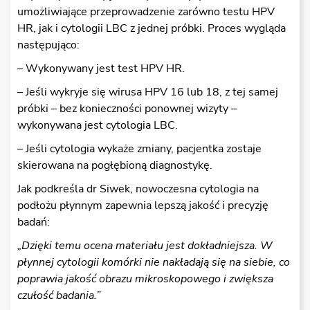
umożliwiające przeprowadzenie zarówno testu HPV
HR, jak i cytologii LBC z jednej próbki. Proces wygląda
następująco:
– Wykonywany jest test HPV HR.
– Jeśli wykryje się wirusa HPV 16 lub 18, z tej samej
próbki – bez konieczności ponownej wizyty –
wykonywana jest cytologia LBC.
– Jeśli cytologia wykaże zmiany, pacjentka zostaje
skierowana na pogłębioną diagnostykę.
Jak podkreśla dr Siwek, nowoczesna cytologia na
podłożu płynnym zapewnia lepszą jakość i precyzję
badań:
„Dzi
ę
ki temu ocena materiału jest dokładniejsza. W
płynnej cytologii komórki nie nakładaj
ą
si
ę
na siebie, co
poprawia jako
ść
obrazu mikroskopowego i zwi
ę
ksza
czuło
ść
badania.”