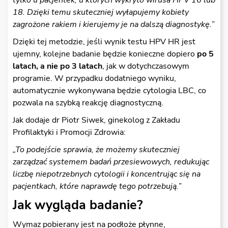
tylko u pacjentek, u których wykryto wirusa HPV 16 lub
18. Dzi
ę
ki temu skuteczniej wyłapujemy kobiety
zagro
ż
one rakiem i kierujemy je na dalsz
ą
diagnostyk
ę
.”
Dzięki tej metodzie, jeśli wynik testu HPV HR jest
ujemny, kolejne badanie będzie konieczne dopiero
po 5
latach, a nie po 3 latach
, jak w dotychczasowym
programie. W przypadku dodatniego wyniku,
automatycznie wykonywana będzie cytologia LBC, co
pozwala na szybką reakcję diagnostyczną.
Jak dodaje dr Piotr Siwek, ginekolog z Zakładu
Profilaktyki i Promocji Zdrowia:
„To podej
ś
cie sprawia,
ż
e mo
ż
emy skuteczniej
zarz
ą
dza
ć
systemem bada
ń
przesiewowych, redukuj
ą
c
liczb
ę
niepotrzebnych cytologii i koncentruj
ą
c si
ę
na
pacjentkach, które naprawd
ę
tego potrzebuj
ą
.”
Jak wygląda badanie?
Wymaz pobierany jest na podłoże płynne,