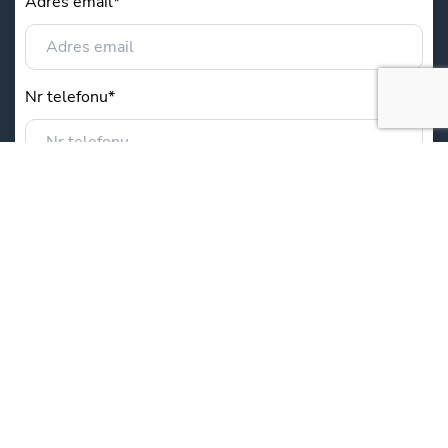
Adres email*
Nr telefonu*
Tytuł wiadomości*
Wiadomość*