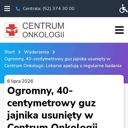
Centrala: (52) 374 30 00
Rozwiń menu
Telefon Centrala: (52) 374 30 00
Pr
Roz
START
Start
Wydarzenia
O NAS
Ogromny, 40-centymetrowy guz jajnika usunięty w
Centrum Onkologii. Lekarze apelują o regularne badania
PACJENT
BADANIA I EDUKACJA
6 lipca 2026
Ogromny, 40-
KSO
centymetrowy guz
WYDARZENIA
jajnika usunięty w
CHIRURGIA ROBOTYCZNA
ESKLEP
Centrum Onkologii.