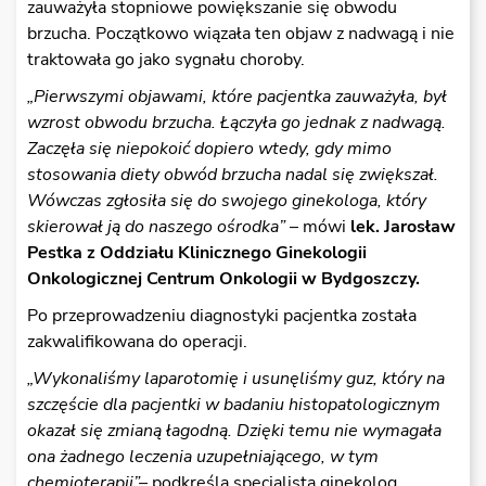
zauważyła stopniowe powiększanie się obwodu
brzucha. Początkowo wiązała ten objaw z nadwagą i nie
traktowała go jako sygnału choroby.
„Pierwszymi objawami, które pacjentka zauważyła, był
wzrost obwodu brzucha. Łączyła go jednak z nadwagą.
Zaczęła się niepokoić dopiero wtedy, gdy mimo
stosowania diety obwód brzucha nadal się zwiększał.
Wówczas zgłosiła się do swojego ginekologa, który
skierował ją do naszego ośrodka”
– mówi
lek. Jarosław
Pestka z Oddziału Klinicznego Ginekologii
Onkologicznej Centrum Onkologii w Bydgoszczy.
Po przeprowadzeniu diagnostyki pacjentka została
zakwalifikowana do operacji.
„Wykonaliśmy laparotomię i usunęliśmy guz, który na
szczęście dla pacjentki w badaniu histopatologicznym
okazał się zmianą łagodną. Dzięki temu nie wymagała
ona żadnego leczenia uzupełniającego, w tym
chemioterapii”–
podkreśla specjalista ginekolog.