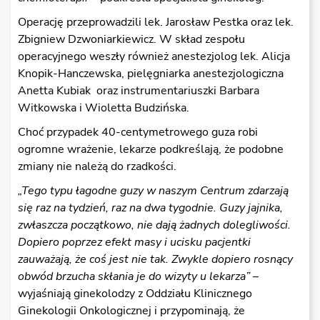
Operację przeprowadzili lek. Jarosław Pestka oraz lek.
Zbigniew Dzwoniarkiewicz. W skład zespołu
operacyjnego weszły również anestezjolog lek. Alicja
Knopik-Hanczewska, pielęgniarka anestezjologiczna
Anetta Kubiak oraz instrumentariuszki Barbara
Witkowska i Wioletta Budzińska.
Choć przypadek 40-centymetrowego guza robi
ogromne wrażenie, lekarze podkreślają, że podobne
zmiany nie należą do rzadkości.
„Tego typu łagodne guzy w naszym Centrum zdarzają
się raz na tydzień, raz na dwa tygodnie. Guzy jajnika,
zwłaszcza początkowo, nie dają żadnych dolegliwości.
Dopiero poprzez efekt masy i ucisku pacjentki
zauważają, że coś jest nie tak. Zwykle dopiero rosnący
obwód brzucha skłania je do wizyty u lekarza”
–
wyjaśniają ginekolodzy z Oddziału Klinicznego
Ginekologii Onkologicznej i przypominają, że