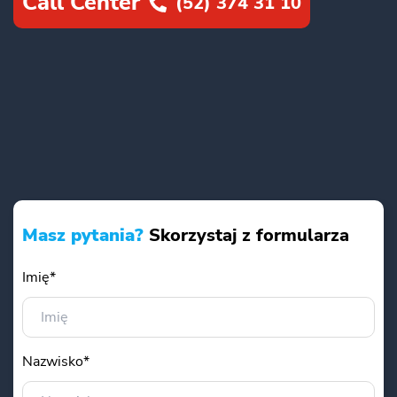
Call Center
(52) 374 31 10
Masz pytania?
Skorzystaj z formularza
Imię*
Nazwisko*