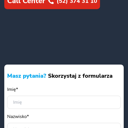
Call Center
(52) 374 31 10
Masz pytania?
Skorzystaj z formularza
Imię*
Nazwisko*