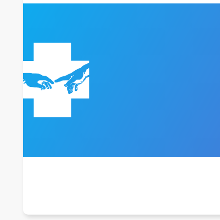
WYKAZ ŚWIADCZEŃ MEDYCZNY
CENNIK DLA NIEUBEZPIECZONYC
PRAWA PACJENTA
DOKUMENTACJA MEDYCZNA
DODATKOWE INFORMACJE
PACJENT UNIJNY W POLSCE
ZGŁASZANIE ZDARZEŃ NIEPOŻ
ZGŁASZANIE DZIAŁAŃ NIEPOŻ
BADANIE SATYSFAKCJI PACJENT