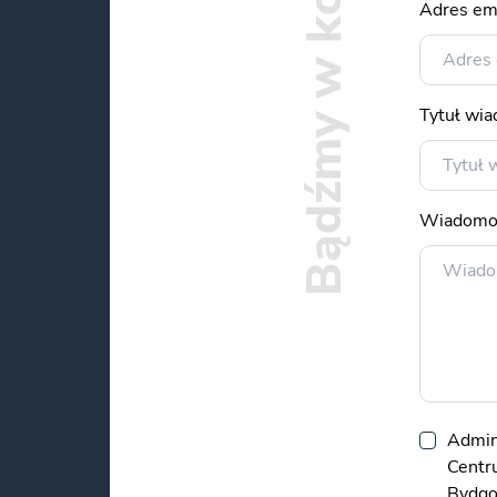
Bądźmy w kontakcie
Adres em
Tytuł wi
Wiadomo
Admin
Centru
Bydgos