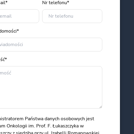
ail*
Nr telefonu*
adomości*
ść*
istratorem Państwa danych osobowych jest
m Onkologii im. Prof. F. Łukaszczyka w
zczy z siedzibą przy ul. Izabelli Romanowskiej