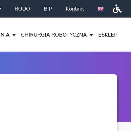
y
RODO
BIP
Kontakt
Przeł
NIA
CHIRURGIA ROBOTYCZNA
ESKLEP
DA VINCI
CI
I NAUKA
TA
ENTRUM