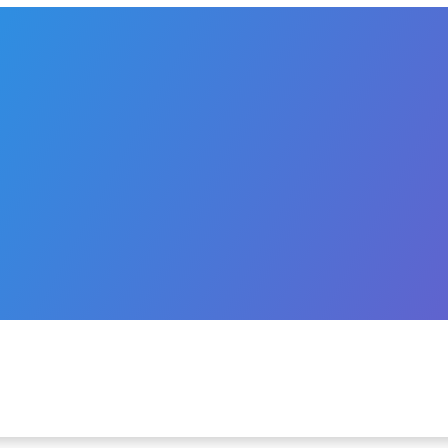
CH
H
ĄDANYCH
ĄDANYCH PRODUKTÓW LECZNICZYCH
A