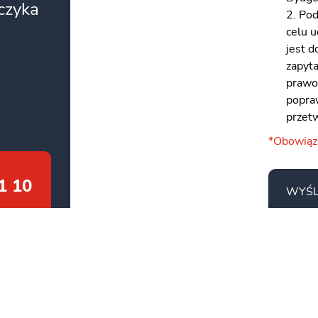
zczyka
2. Po
celu 
jest 
zapyt
prawo
popraw
przet
*Obowią
1 10
WYŚL