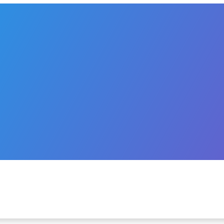
CH
H
ĄDANYCH
ĄDANYCH PRODUKTÓW LECZNICZYCH
A