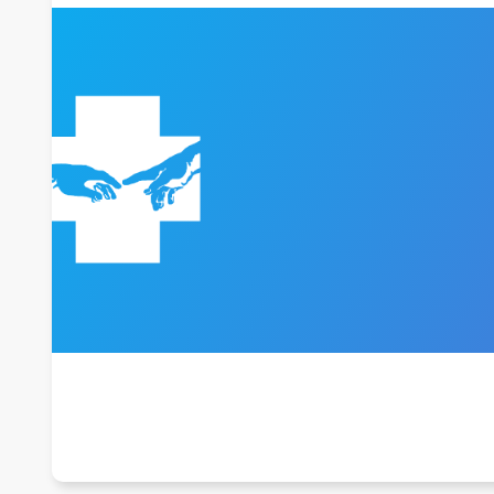
WYKAZ ŚWIADCZEŃ MEDYCZNY
CENNIK DLA NIEUBEZPIECZONYC
PRAWA PACJENTA
DOKUMENTACJA MEDYCZNA
DODATKOWE INFORMACJE
PACJENT UNIJNY W POLSCE
ZGŁASZANIE ZDARZEŃ NIEPOŻ
ZGŁASZANIE DZIAŁAŃ NIEPOŻ
BADANIE SATYSFAKCJI PACJENT