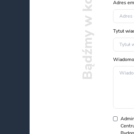
Bądźmy w kontakcie
Adres em
Tytuł wi
Wiadomo
Admin
Centru
Bydgos