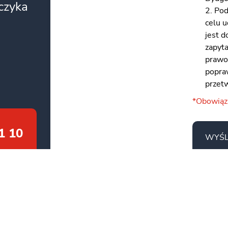
zczyka
2. Po
celu 
jest 
zapyt
prawo
popraw
przet
*Obowią
1 10
WYŚL