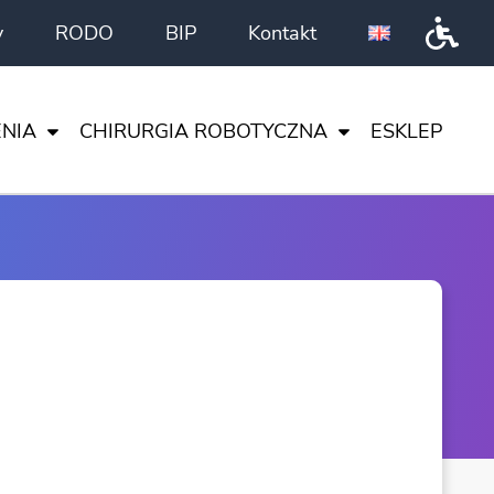
y
RODO
BIP
Kontakt
Przeł
NIA
CHIRURGIA ROBOTYCZNA
ESKLEP
DA VINCI
CI
I NAUKA
TA
ENTRUM