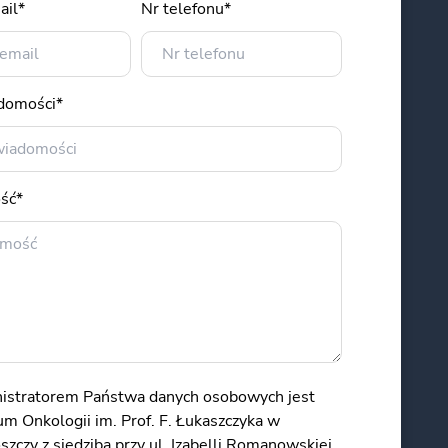
ail*
Nr telefonu*
adomości*
ść*
istratorem Państwa danych osobowych jest
m Onkologii im. Prof. F. Łukaszczyka w
zczy z siedzibą przy ul. Izabelli Romanowskiej