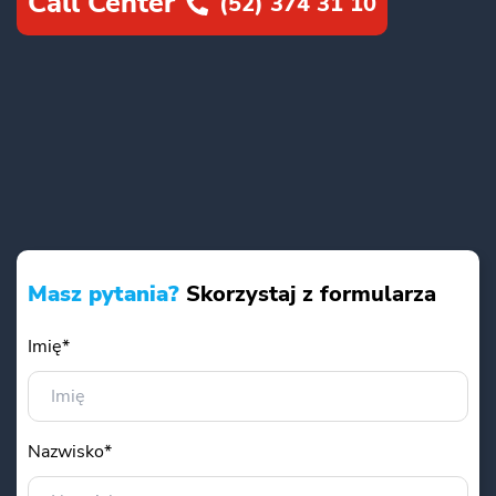
Call Center
(52) 374 31 10
Masz pytania?
Skorzystaj z formularza
Imię*
Nazwisko*