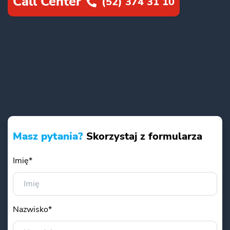
Call Center
(52) 374 31 10
Masz pytania?
Skorzystaj z formularza
Imię*
Nazwisko*