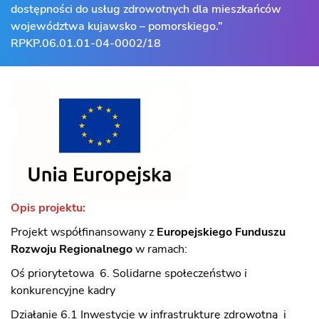
dostępności do usług zdrowotnych dla mieszkańców
województwa kujawsko – pomorskiego.”
RPKP.06.01.01-04-0002/18
Opis projektu:
Projekt współfinansowany z
Europejskiego Funduszu
Rozwoju Regionalnego
w ramach:
Oś priorytetowa 6. Solidarne społeczeństwo i
konkurencyjne kadry
Działanie 6.1 Inwestycje w infrastrukturę zdrowotną i