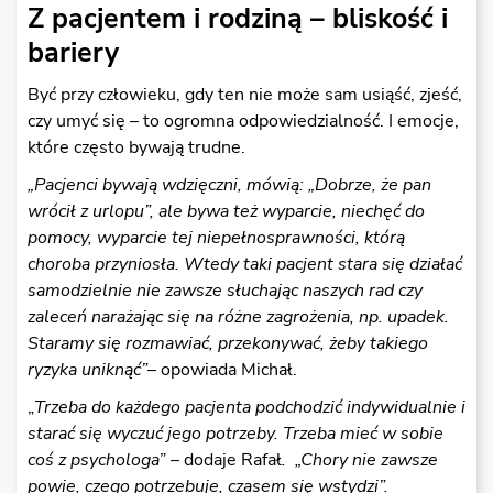
Z pacjentem i rodziną – bliskość i
bariery
Być przy człowieku, gdy ten nie może sam usiąść, zjeść,
czy umyć się – to ogromna odpowiedzialność. I emocje,
które często bywają trudne.
„Pacjenci bywają wdzięczni, mówią: „Dobrze, że pan
wrócił z urlopu”, ale bywa też wyparcie, niechęć do
pomocy, wyparcie tej niepełnosprawności, którą
choroba przyniosła. Wtedy taki pacjent stara się działać
samodzielnie nie zawsze słuchając naszych rad czy
zaleceń narażając się na różne zagrożenia, np. upadek.
Staramy się rozmawiać, przekonywać, żeby takiego
ryzyka uniknąć”
– opowiada Michał.
„
Trzeba do każdego pacjenta podchodzić indywidualnie i
starać się wyczuć jego potrzeby. Trzeba mieć w sobie
coś z psychologa
” – dodaje Rafał
. „Chory nie zawsze
powie, czego potrzebuje, czasem się wstydzi”.