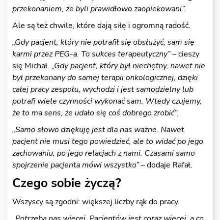
przekonaniem, że byli prawidłowo zaopiekowani”.
Ale są też chwile, które dają siłę i ogromną radość.
„Gdy pacjent, który nie potrafił się obsłużyć, sam się
karmi przez PEG-a. To sukces terapeutyczny”
– cieszy
się Michał
. „Gdy pacjent, który był niechętny, nawet nie
był przekonany do samej terapii onkologicznej, dzięki
całej pracy zespołu, wychodzi i jest samodzielny lub
potrafi wiele czynności wykonać sam. Wtedy czujemy,
że to ma sens, że udało się coś dobrego zrobić”.
„Samo słowo dziękuję jest dla nas ważne. Nawet
pacjent nie musi tego powiedzieć, ale to widać po jego
zachowaniu, po jego relacjach z nami. Czasami samo
spojrzenie pacjenta mówi wszystko”
– dodaje Rafał.
Czego sobie życzą?
Wszyscy są zgodni: większej liczby rąk do pracy.
„
Potrzeba nas więcej. Pacjentów jest coraz więcej, a co