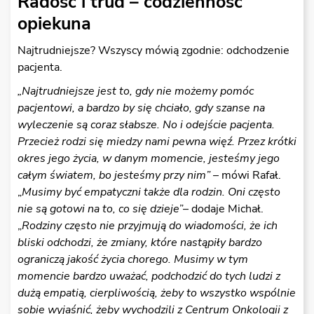
Radość i trud – codzienność
opiekuna
Najtrudniejsze? Wszyscy mówią zgodnie: odchodzenie
pacjenta.
„Najtrudniejsze jest to, gdy nie możemy pomóc
pacjentowi, a bardzo by się chciało, gdy szanse na
wyleczenie są coraz słabsze. No i odejście pacjenta.
Przecież rodzi się miedzy nami pewna więź. Przez krótki
okres jego życia, w danym momencie, jesteśmy jego
całym światem, bo jesteśmy przy nim”
– mówi Rafał.
„
Musimy być empatyczni także dla rodzin. Oni często
nie są gotowi na to, co się dzieje
”– dodaje Michał.
„
Rodziny często nie przyjmują do wiadomości, że ich
bliski odchodzi, że zmiany, które nastąpiły bardzo
ograniczą jakość życia chorego. Musimy w tym
momencie bardzo uważać, podchodzić do tych ludzi z
dużą empatią, cierpliwością, żeby to wszystko wspólnie
sobie wyjaśnić, żeby wychodzili z Centrum Onkologii z