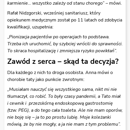
karmienie… wszystko zależy od stanu chorego
” – mówi.
Rafał Nidzgorski, wcześniej sanitariusz, który
opiekunem medycznym został po 11 latach od zdobycia
kwalifikacji, uzupełnia:
„
Pionizacja pacjentów po operacjach to podstawa.
Trzeba ich uruchomić, by szybciej wrócili do sprawności.
To skraca hospitalizację i zmniejsza ryzyko powikłań”.
Zawód z serca – skąd ta decyzja?
Dla każdego z nich to droga osobista. Anna mówi o
chorobie taty jako punkcie zwrotnym:
„Musiałam nauczyć się wszystkiego sama, nikt mi nie
tłumaczył, co robić. To były czasy pandemii, a Tato miał
i cewnik i przezskórną endoskopową gastrostomię
(tzw. PEG), a do tego cała toaleta. Ale nie mam oporów,
nie boję się – ja to po prostu lubię. Moje koleżanki
mówią, że by nie mogły, a ja nie mam z tym problemu”.