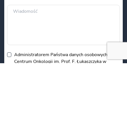
Administratorem Państwa danych osobowych jest
Centrum Onkologii im. Prof. F. Łukaszczyka w
Bydgoszczy z siedzibą przy ul. Izabelli
Romanowskiej 2. Podane w formularzu dane będą
przetwarzane w celu udzielenia Państwu
odpowiedzi. Podanie danych jest dobrowolne, ale
niezbędne do przetworzenia zapytania.
Informujemy, że przysługuje Państwu prawo do
dostępu do swoich danych, możliwość ich
poprawienia, oraz żądania zaprzestania ich
przetwarzania.
*