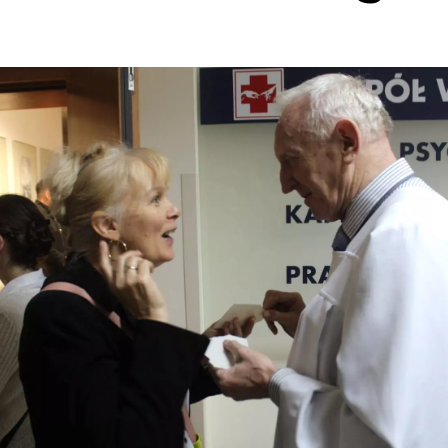
CH
H
ĄDANYCH
ĄDANYCH PRODUKTÓW LECZNICZYCH
A