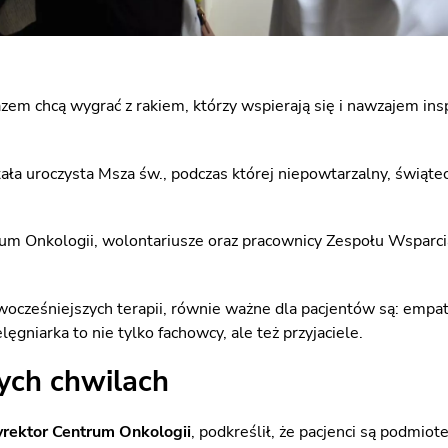
azem chcą wygrać z rakiem, którzy wspierają się i nawzajem in
ała uroczysta Msza św., podczas której niepowtarzalny, świątec
trum Onkologii, wolontariusze oraz pracownicy Zespołu Wsparcia
owocześniejszych terapii, równie ważne dla pacjentów są: empat
ęgniarka to nie tylko fachowcy, ale też przyjaciele.
ych chwilach
yrektor Centrum Onkologii
, podkreślił, że pacjenci są podmio