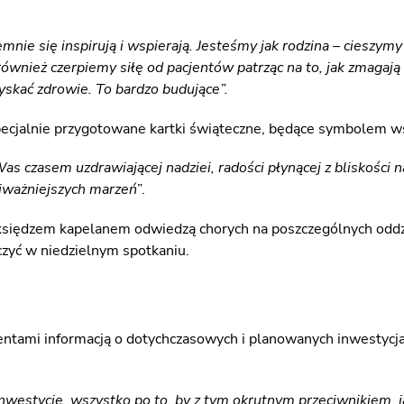
nie się inspirują i wspierają. Jesteśmy jak rodzina – cieszymy 
wnież czerpiemy siłę od pacjentów patrząc na to, jak zmagają si
yskać zdrowie. To bardzo budujące”.
pecjalnie przygotowane kartki świąteczne, będące symbolem wsp
s czasem uzdrawiającej nadziei, radości płynącej z bliskości 
ajważniejszych marzeń
”.
księdzem kapelanem odwiedzą chorych na poszczególnych oddzia
czyć w niedzielnym spotkaniu.
jentami informacją o dotychczasowych i planowanych inwestycja
nwestycje, wszystko po to, by z tym okrutnym przeciwnikiem, 