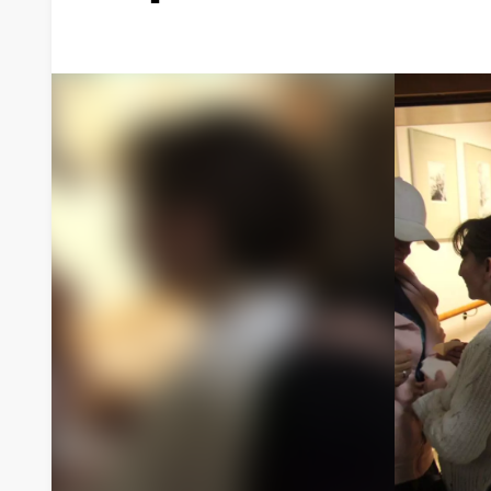
WYKAZ ŚWIADCZEŃ MEDYCZNY
CENNIK DLA NIEUBEZPIECZONYC
PRAWA PACJENTA
DOKUMENTACJA MEDYCZNA
DODATKOWE INFORMACJE
PACJENT UNIJNY W POLSCE
ZGŁASZANIE ZDARZEŃ NIEPOŻ
ZGŁASZANIE DZIAŁAŃ NIEPOŻ
BADANIE SATYSFAKCJI PACJENT