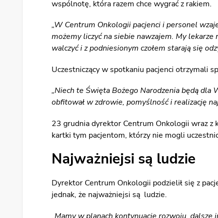
wspólnotę, która razem chce wygrać z rakiem.
„W Centrum Onkologii pacjenci i personel wzajem
możemy liczyć na siebie nawzajem. My lekarze ró
walczyć i z podniesionym czołem starają się odz
Uczestniczący w spotkaniu pacjenci otrzymali s
„Niech te Święta Bożego Narodzenia będą dla Wa
obfitował w zdrowie, pomyślność i realizację n
23 grudnia dyrektor Centrum Onkologii wraz z 
kartki tym pacjentom, którzy nie mogli uczestni
Najważniejsi są ludzie
Dyrektor Centrum Onkologii podzielił się z pac
jednak, że najważniejsi są ludzie.
„Mamy w planach kontynuację rozwoju, dalsze i