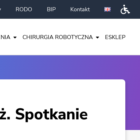
y
RODO
BIP
Kontakt
Przeł
NIA
CHIRURGIA ROBOTYCZNA
ESKLEP
DA VINCI
CI
I NAUKA
TA
ENTRUM
ż. Spotkanie