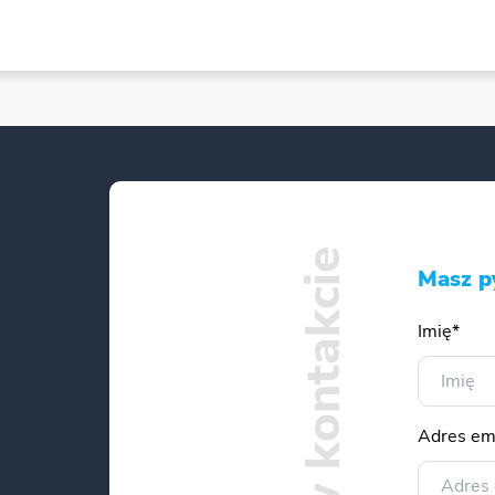
Bądźmy w kontakcie
Masz p
Imię*
Adres em