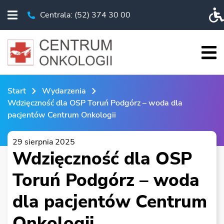
Centrala: (52) 374 30 00
Rozwiń menu
Telefon Centrala: (52) 374 30 00
Pr
Roz
START
Start
Wydarzenia
O NAS
Wdzięczność dla OSP Toruń Podgórz – woda dla
pacjentów Centrum Onkologii
PACJENT
BADANIA I EDUKACJA
29 sierpnia 2025
Wdzięczność dla OSP
KSO
Toruń Podgórz – woda
WYDARZENIA
dla pacjentów Centrum
CHIRURGIA ROBOTYCZNA
ESKLEP
Onkologii