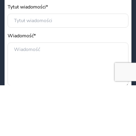
Tytuł wiadomości*
Wiadomość*
Administratorem Państwa danych osobowych jest
Centrum Onkologii im. Prof. F. Łukaszczyka w
Bydgoszczy z siedzibą przy ul. Izabelli
Romanowskiej 2. Podane w formularzu dane będą
przetwarzane w celu udzielenia Państwu
odpowiedzi. Podanie danych jest dobrowolne, ale