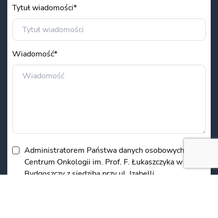
Tytuł wiadomości*
Wiadomość*
Administratorem Państwa danych osobowych jest
Centrum Onkologii im. Prof. F. Łukaszczyka w
Bydgoszczy z siedzibą przy ul. Izabelli
Romanowskiej 2. Podane w formularzu dane będą
przetwarzane w celu udzielenia Państwu
odpowiedzi. Podanie danych jest dobrowolne, ale