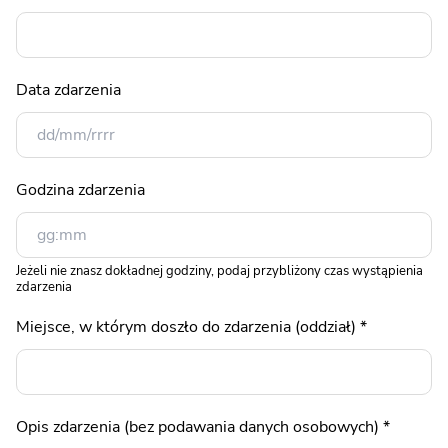
o
s
o
b
Data zdarzenia
o
w
y
c
Godzina zdarzenia
h
)
M
i
Jeżeli nie znasz dokładnej godziny, podaj przybliżony czas wystąpienia
zdarzenia
e
j
Miejsce, w którym doszło do zdarzenia (oddział)
*
s
c
e
,
Opis zdarzenia (bez podawania danych osobowych)
*