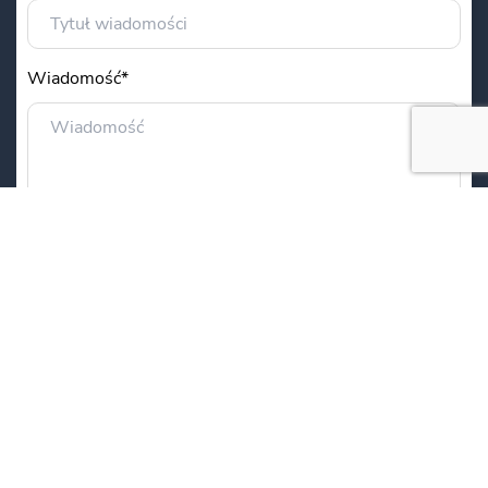
Wiadomość*
Administratorem Państwa danych osobowych jest
Centrum Onkologii im. Prof. F. Łukaszczyka w
Bydgoszczy z siedzibą przy ul. Izabelli
Romanowskiej 2. Podane w formularzu dane będą
przetwarzane w celu udzielenia Państwu
odpowiedzi. Podanie danych jest dobrowolne, ale
niezbędne do przetworzenia zapytania.
Informujemy, że przysługuje Państwu prawo do