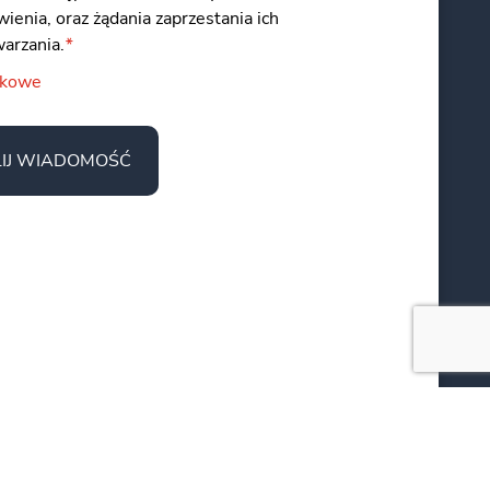
ienia, oraz żądania zaprzestania ich
warzania.
*
zkowe
IJ WIADOMOŚĆ