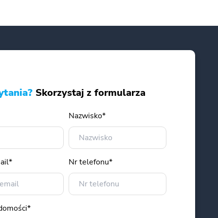
ytania?
Skorzystaj z formularza
Nazwisko*
ail*
Nr telefonu*
adomości*