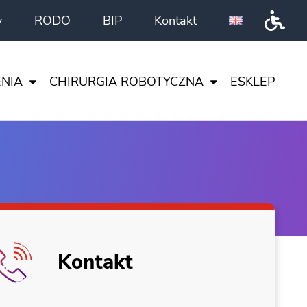
y
RODO
BIP
Kontakt
Przeł
NIA
CHIRURGIA ROBOTYCZNA
ESKLEP
DA VINCI
CI
I NAUKA
TA
ENTRUM
Kontakt