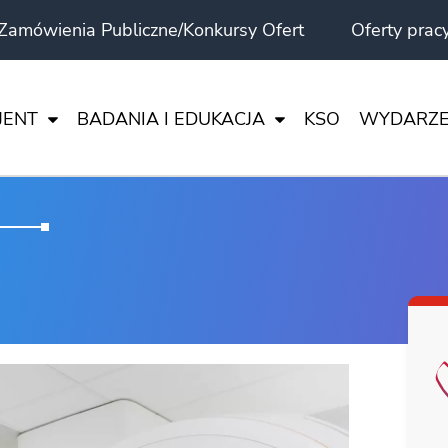
Zamówienia Publiczne/Konkursy Ofert
Oferty prac
JENT
BADANIA I EDUKACJA
KSO
WYDARZE
ERYMENT BADAWCZY – GLEJAK WIELOPOSTACIOWY
WSZYSTKIE
NIA KLINICZNE – INFORMACJE DLA PACJENTA
AKTUALNOŚ
OŚCI
NIA KLINICZNE – INFORMACJE DLA SPONSORA
MEDYCYNA 
E I PRAKTYKI
DLA PACJEN
CI
ŻYCIE W C
WIA”
NE
EŁNOSPRAWNOŚCIAMI
TNICH