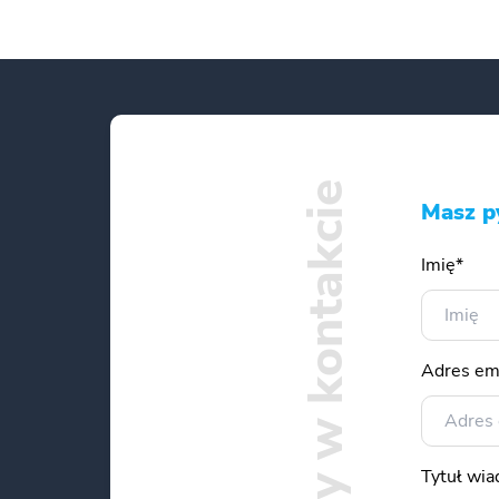
Bądźmy w kontakcie
Masz p
Imię*
Adres em
Tytuł wi