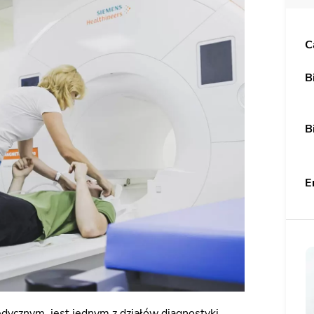
CH
C
H
B
B
ĄDANYCH
E
ĄDANYCH PRODUKTÓW LECZNICZYCH
A
ycznym, jest jednym z działów diagnostyki