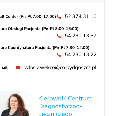
52 374 31 10
all Center (Pn-Pt 7:00-17:00)
iuro Obsługi Pacjenta (Pn-Pt 8:00-15:00)
54 230 13 87
iuro Koordynatora Pacjenta (Pn-Pt 7:30-14:00)
54 230 13 22
wloclawekco@co.bydgoszcz.pl
mail
Kierownik Centrum
Diagnostyczno-
Leczniczego