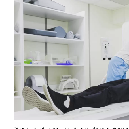
WYKAZ ŚWIADCZEŃ MEDYCZNY
CENNIK DLA NIEUBEZPIECZONYC
PRAWA PACJENTA
DOKUMENTACJA MEDYCZNA
DODATKOWE INFORMACJE
PACJENT UNIJNY W POLSCE
ZGŁASZANIE ZDARZEŃ NIEPOŻ
ZGŁASZANIE DZIAŁAŃ NIEPOŻ
BADANIE SATYSFAKCJI PACJENT
Diagnostyka obrazowa, inaczej zwana obrazowaniem med