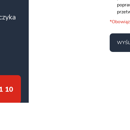
popraw
przet
zczyka
*Obowią
WYŚL
1 10