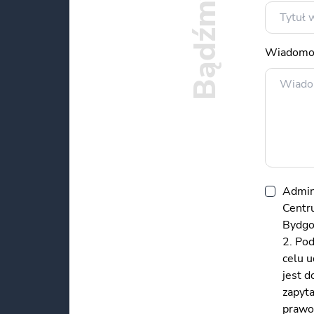
Wiadomo
Admin
Centru
Bydgos
2. Po
celu 
jest 
zapyt
prawo