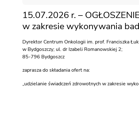
WYKAZ ŚWIADCZEŃ MEDYCZNY
15.07.2026 r. – OGŁOSZENI
CENNIK DLA NIEUBEZPIECZONYC
w zakresie wykonywania bad
PRAWA PACJENTA
Dyrektor Centrum Onkologii im. prof. Franciszka Łu
DOKUMENTACJA MEDYCZNA
w Bydgoszczy; ul. dr Izabeli Romanowskiej 2;
DODATKOWE INFORMACJE
85-796 Bydgoszcz
PACJENT UNIJNY W POLSCE
zaprasza do składania ofert na:
ZGŁASZANIE ZDARZEŃ NIEPOŻ
„udzielanie świadczeń zdrowotnych w zakresie wyko
ZGŁASZANIE DZIAŁAŃ NIEPOŻ
BADANIE SATYSFAKCJI PACJENT