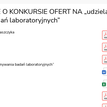
CH
E O KONKURSIE OFERT NA „udziela
H
ań laboratoryjnych”
kaszczyka
ĄDANYCH
nywania badań laboratoryjnych”
ĄDANYCH PRODUKTÓW LECZNICZYCH
A