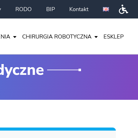
y
RODO
BIP
Kontakt
Przeł
NIA
CHIRURGIA ROBOTYCZNA
ESKLEP
DA VINCI
dyczne
CI
I NAUKA
TA
ENTRUM