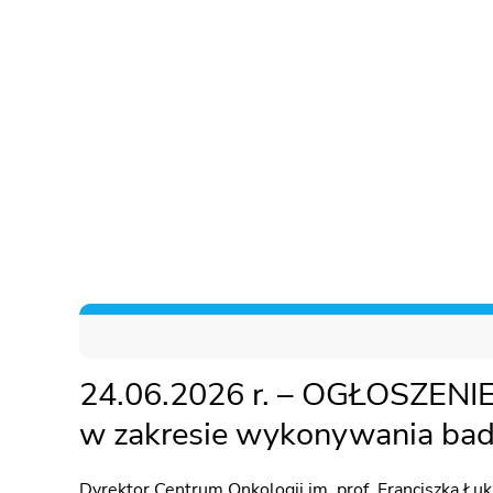
24.06.2026 r. – OGŁOSZENI
w zakresie wykonywania bad
Dyrektor Centrum Onkologii im. prof. Franciszka Łu